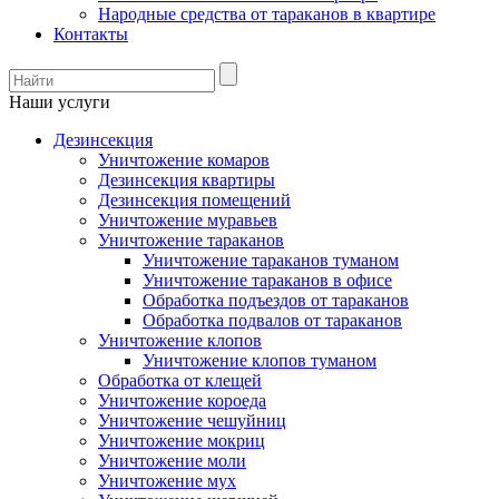
Народные средства от тараканов в квартире
Контакты
Наши услуги
Дезинсекция
Уничтожение комаров
Дезинсекция квартиры
Дезинсекция помещений
Уничтожение муравьев
Уничтожение тараканов
Уничтожение тараканов туманом
Уничтожение тараканов в офисе
Обработка подъездов от тараканов
Обработка подвалов от тараканов
Уничтожение клопов
Уничтожение клопов туманом
Обработка от клещей
Уничтожение короеда
Уничтожение чешуйниц
Уничтожение мокриц
Уничтожение моли
Уничтожение мух