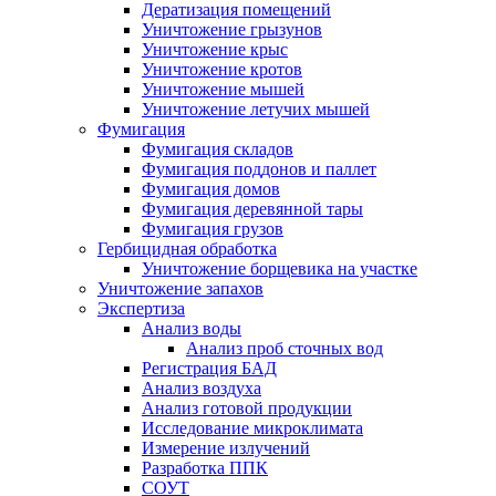
Дератизация помещений
Уничтожение грызунов
Уничтожение крыс
Уничтожение кротов
Уничтожение мышей
Уничтожение летучих мышей
Фумигация
Фумигация складов
Фумигация поддонов и паллет
Фумигация домов
Фумигация деревянной тары
Фумигация грузов
Гербицидная обработка
Уничтожение борщевика на участке
Уничтожение запахов
Экспертиза
Анализ воды
Анализ проб сточных вод
Регистрация БАД
Анализ воздуха
Анализ готовой продукции
Исследование микроклимата
Измерение излучений
Разработка ППК
СОУТ