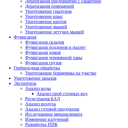
Дератизация предприятий с гарантией
Дератизация помещений
Уничтожение грызунов
Уничтожение крыс
Уничтожение кротов
Уничтожение мышей
Уничтожение летучих мышей
Фумигация
Фумигация складов
Фумигация поддонов и паллет
Фумигация домов
Фумигация деревянной тары
Фумигация грузов
Гербицидная обработка
Уничтожение борщевика на участке
Уничтожение запахов
Экспертиза
Анализ воды
Анализ проб сточных вод
Регистрация БАД
Анализ воздуха
Анализ готовой продукции
Исследование микроклимата
Измерение излучений
Разработка ППК