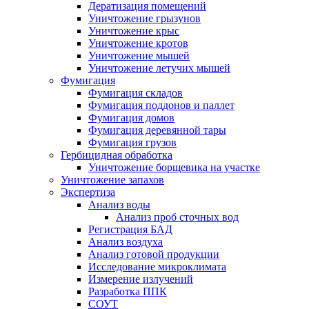
Дератизация помещений
Уничтожение грызунов
Уничтожение крыс
Уничтожение кротов
Уничтожение мышей
Уничтожение летучих мышей
Фумигация
Фумигация складов
Фумигация поддонов и паллет
Фумигация домов
Фумигация деревянной тары
Фумигация грузов
Гербицидная обработка
Уничтожение борщевика на участке
Уничтожение запахов
Экспертиза
Анализ воды
Анализ проб сточных вод
Регистрация БАД
Анализ воздуха
Анализ готовой продукции
Исследование микроклимата
Измерение излучений
Разработка ППК
СОУТ