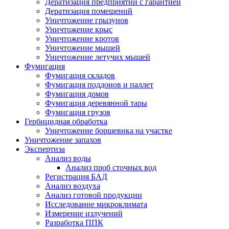
Дератизация предприятий с гарантией
Дератизация помещений
Уничтожение грызунов
Уничтожение крыс
Уничтожение кротов
Уничтожение мышей
Уничтожение летучих мышей
Фумигация
Фумигация складов
Фумигация поддонов и паллет
Фумигация домов
Фумигация деревянной тары
Фумигация грузов
Гербицидная обработка
Уничтожение борщевика на участке
Уничтожение запахов
Экспертиза
Анализ воды
Анализ проб сточных вод
Регистрация БАД
Анализ воздуха
Анализ готовой продукции
Исследование микроклимата
Измерение излучений
Разработка ППК