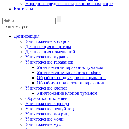
Народные средства от тараканов в квартире
Контакты
Наши услуги
Дезинсекция
Уничтожение комаров
Дезинсекция квартиры
Дезинсекция помещений
Уничтожение муравьев
Уничтожение тараканов
Уничтожение тараканов туманом
Уничтожение тараканов в офисе
Обработка подъездов от тараканов
Обработка подвалов от тараканов
Уничтожение клопов
Уничтожение клопов туманом
Обработка от клещей
Уничтожение короеда
Уничтожение чешуйниц
Уничтожение мокриц
Уничтожение моли
Уничтожение мух