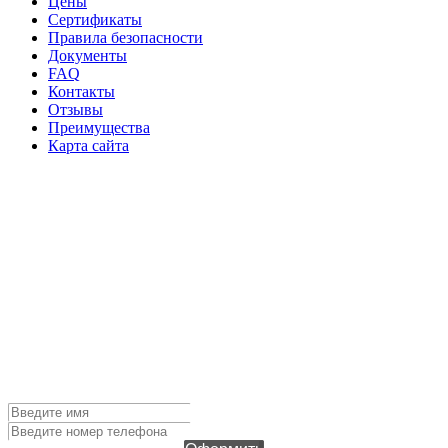
Цены
Сертификаты
Правила безопасности
Документы
FAQ
Контакты
Отзывы
Преимущества
Карта сайта
ОФОРМИТЬ ЗАЯВКУ
Чтобы оформить заявку, заполните поля ниже и нажмите
кнопку "Оформить". Наш менеджер свяжется с вами в
ближайшее время!