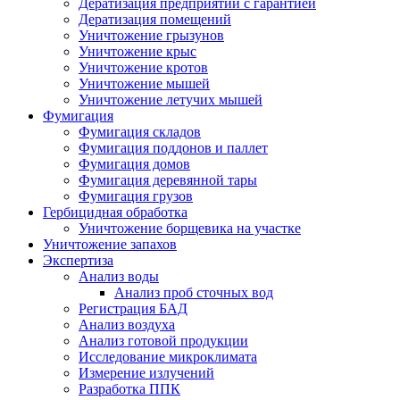
Дератизация предприятий с гарантией
Дератизация помещений
Уничтожение грызунов
Уничтожение крыс
Уничтожение кротов
Уничтожение мышей
Уничтожение летучих мышей
Фумигация
Фумигация складов
Фумигация поддонов и паллет
Фумигация домов
Фумигация деревянной тары
Фумигация грузов
Гербицидная обработка
Уничтожение борщевика на участке
Уничтожение запахов
Экспертиза
Анализ воды
Анализ проб сточных вод
Регистрация БАД
Анализ воздуха
Анализ готовой продукции
Исследование микроклимата
Измерение излучений
Разработка ППК