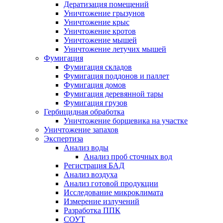
Дератизация помещений
Уничтожение грызунов
Уничтожение крыс
Уничтожение кротов
Уничтожение мышей
Уничтожение летучих мышей
Фумигация
Фумигация складов
Фумигация поддонов и паллет
Фумигация домов
Фумигация деревянной тары
Фумигация грузов
Гербицидная обработка
Уничтожение борщевика на участке
Уничтожение запахов
Экспертиза
Анализ воды
Анализ проб сточных вод
Регистрация БАД
Анализ воздуха
Анализ готовой продукции
Исследование микроклимата
Измерение излучений
Разработка ППК
СОУТ