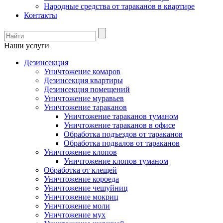
Народные средства от тараканов в квартире
Контакты
Наши услуги
Дезинсекция
Уничтожение комаров
Дезинсекция квартиры
Дезинсекция помещений
Уничтожение муравьев
Уничтожение тараканов
Уничтожение тараканов туманом
Уничтожение тараканов в офисе
Обработка подъездов от тараканов
Обработка подвалов от тараканов
Уничтожение клопов
Уничтожение клопов туманом
Обработка от клещей
Уничтожение короеда
Уничтожение чешуйниц
Уничтожение мокриц
Уничтожение моли
Уничтожение мух