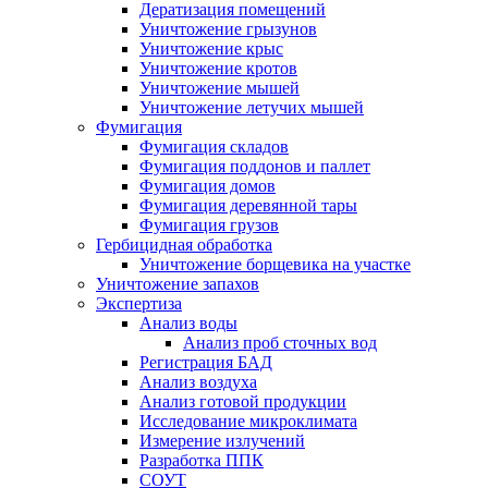
Дератизация помещений
Уничтожение грызунов
Уничтожение крыс
Уничтожение кротов
Уничтожение мышей
Уничтожение летучих мышей
Фумигация
Фумигация складов
Фумигация поддонов и паллет
Фумигация домов
Фумигация деревянной тары
Фумигация грузов
Гербицидная обработка
Уничтожение борщевика на участке
Уничтожение запахов
Экспертиза
Анализ воды
Анализ проб сточных вод
Регистрация БАД
Анализ воздуха
Анализ готовой продукции
Исследование микроклимата
Измерение излучений
Разработка ППК
СОУТ