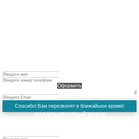
ОФОРМИТЬ ЗАЯВКУ
Чтобы оформить заявку, заполните поля ниже и нажмите
кнопку "Оформить". Наш менеджер свяжется с вами в
ближайшее время!
Оформить
×
Спасибо! Вам перезвонят в ближайшее время!
ЗАКАЗАТЬ ОБРАТНЫЙ ЗВОНОК
Чтобы заказать обратный звонок, заполните поля ниже и
нажмите кнопку "Заказать". Наш менеджер свяжется с
вами в ближайшее время!