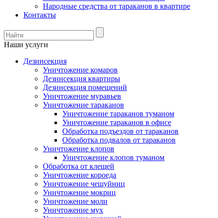
Народные средства от тараканов в квартире
Контакты
Наши услуги
Дезинсекция
Уничтожение комаров
Дезинсекция квартиры
Дезинсекция помещений
Уничтожение муравьев
Уничтожение тараканов
Уничтожение тараканов туманом
Уничтожение тараканов в офисе
Обработка подъездов от тараканов
Обработка подвалов от тараканов
Уничтожение клопов
Уничтожение клопов туманом
Обработка от клещей
Уничтожение короеда
Уничтожение чешуйниц
Уничтожение мокриц
Уничтожение моли
Уничтожение мух