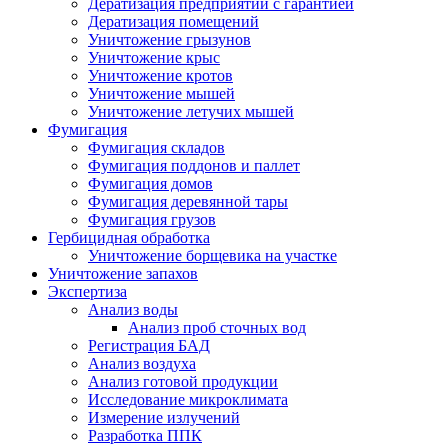
Дератизация предприятий с гарантией
Дератизация помещений
Уничтожение грызунов
Уничтожение крыс
Уничтожение кротов
Уничтожение мышей
Уничтожение летучих мышей
Фумигация
Фумигация складов
Фумигация поддонов и паллет
Фумигация домов
Фумигация деревянной тары
Фумигация грузов
Гербицидная обработка
Уничтожение борщевика на участке
Уничтожение запахов
Экспертиза
Анализ воды
Анализ проб сточных вод
Регистрация БАД
Анализ воздуха
Анализ готовой продукции
Исследование микроклимата
Измерение излучений
Разработка ППК