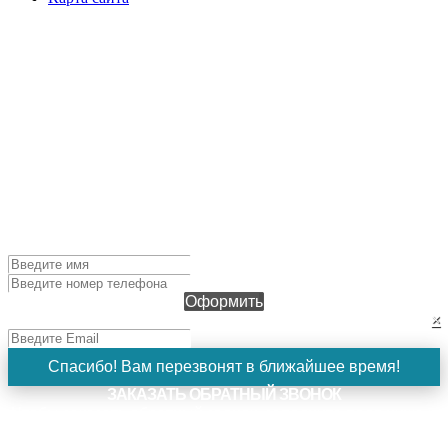
ОФОРМИТЬ ЗАЯВКУ
Чтобы оформить заявку, заполните поля ниже и нажмите
кнопку "Оформить". Наш менеджер свяжется с вами в
ближайшее время!
Оформить
×
Спасибо! Вам перезвонят в ближайшее время!
ЗАКАЗАТЬ ОБРАТНЫЙ ЗВОНОК
Чтобы заказать обратный звонок, заполните поля ниже и
нажмите кнопку "Заказать". Наш менеджер свяжется с