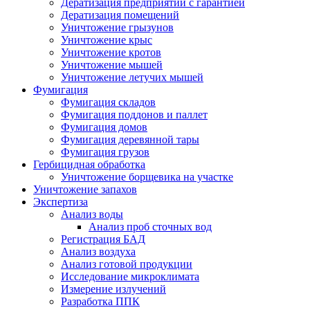
Дератизация предприятий с гарантией
Дератизация помещений
Уничтожение грызунов
Уничтожение крыс
Уничтожение кротов
Уничтожение мышей
Уничтожение летучих мышей
Фумигация
Фумигация складов
Фумигация поддонов и паллет
Фумигация домов
Фумигация деревянной тары
Фумигация грузов
Гербицидная обработка
Уничтожение борщевика на участке
Уничтожение запахов
Экспертиза
Анализ воды
Анализ проб сточных вод
Регистрация БАД
Анализ воздуха
Анализ готовой продукции
Исследование микроклимата
Измерение излучений
Разработка ППК