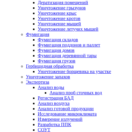
Дератизация помещений
Уничтожение грызунов
Уничтожение крыс
Уничтожение кротов
Уничтожение мышей
Уничтожение летучих мышей
Фумигация
Фумигация складов
Фумигация поддонов и паллет
Фумигация домов
Фумигация деревянной тары
Фумигация грузов
Гербицидная обработка
Уничтожение борщевика на участке
Уничтожение запахов
Экспертиза
Анализ воды
Анализ проб сточных вод
Регистрация БАД
Анализ воздуха
Анализ готовой продукции
Исследование микроклимата
Измерение излучений
Разработка ППК
СОУТ