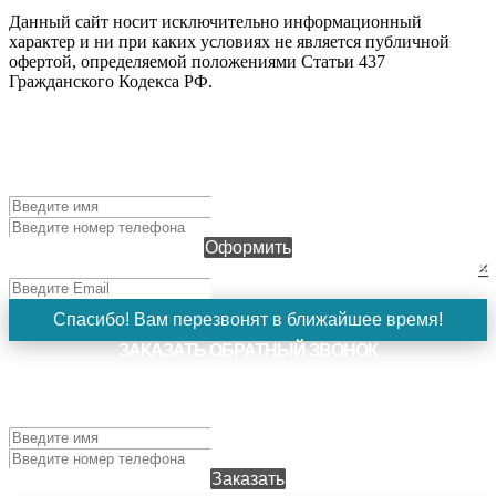
Данный сайт носит исключительно информационный
характер и ни при каких условиях не является публичной
офертой, определяемой положениями Статьи 437
Гражданского Кодекса РФ.
ОФОРМИТЬ ЗАЯВКУ
Чтобы оформить заявку, заполните поля ниже и нажмите
кнопку "Оформить". Наш менеджер свяжется с вами в
ближайшее время!
Оформить
×
Спасибо! Вам перезвонят в ближайшее время!
ЗАКАЗАТЬ ОБРАТНЫЙ ЗВОНОК
Чтобы заказать обратный звонок, заполните поля ниже и
нажмите кнопку "Заказать". Наш менеджер свяжется с
вами в ближайшее время!
Заказать