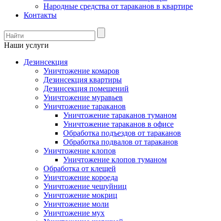
Народные средства от тараканов в квартире
Контакты
Наши услуги
Дезинсекция
Уничтожение комаров
Дезинсекция квартиры
Дезинсекция помещений
Уничтожение муравьев
Уничтожение тараканов
Уничтожение тараканов туманом
Уничтожение тараканов в офисе
Обработка подъездов от тараканов
Обработка подвалов от тараканов
Уничтожение клопов
Уничтожение клопов туманом
Обработка от клещей
Уничтожение короеда
Уничтожение чешуйниц
Уничтожение мокриц
Уничтожение моли
Уничтожение мух